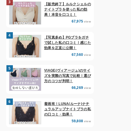
【販売終了】ルルクシェルの
ナイトブラを使った私の効
果！本音を口コミ！
67,975
view
【写真多め】PGブラをガチ
で試した私の口コミ！感じた
効果を正直に公開！
67,560
view
VIAGE(ヴィアージュ)のサイ
ズを実際の写真で比較！選び
方のコツが判明！
66,269
view
着画有！LUNA(ルーナ)ナチ
ュラルアップナイトブラの私
の口コミ・効果！
59,808
view