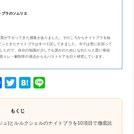
トブラのソムリエ
位置が下がってきた感覚がありました。そのころからナイトブラを始
ピンときたナイトブラはすべて試してきました。今では世に出回って
したので、自分の知識が少しでも誰かのためになれたらと思い発信
筋トレ・解剖学の視点からもバストケアを日々研究しています。
F
T
H
Li
a
wi
at
n
c
tt
e
e
もくじ
e
er
n
ージュ)とルルクシェルのナイトブラを10項目で徹底比
b
a