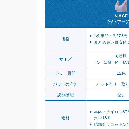
VIAGE
(ヴィアージ
1枚単品：3,278円
価格
まとめ買い最安値
6種類
サイズ
(S・S/M・M・M/
カラー展開
12色
パッドの有無
パッド有り・取
調節機能
なし
本体：ナイロン87
タン13％
素材
脇部分：コットン1