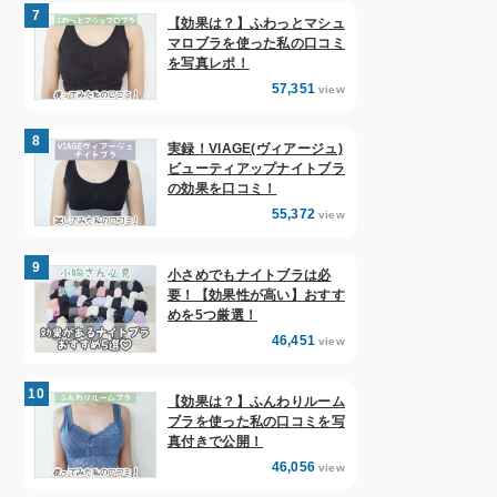
【効果は？】ふわっとマシュ
マロブラを使った私の口コミ
を写真レポ！
57,351
view
実録！VIAGE(ヴィアージュ)
ビューティアップナイトブラ
の効果を口コミ！
55,372
view
小さめでもナイトブラは必
要！【効果性が高い】おすす
めを5つ厳選！
46,451
view
【効果は？】ふんわりルーム
ブラを使った私の口コミを写
真付きで公開！
46,056
view