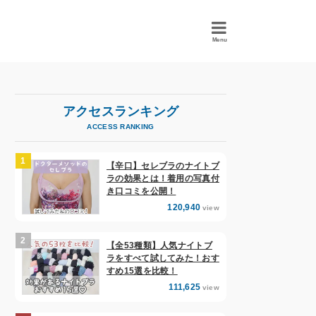
Menu
アクセスランキング
ACCESS RANKING
【辛口】セレブラのナイトブ
ラの効果とは！着用の写真付
き口コミを公開！
120,940
view
【全53種類】人気ナイトブ
ラをすべて試してみた！おす
すめ15選を比較！
111,625
view