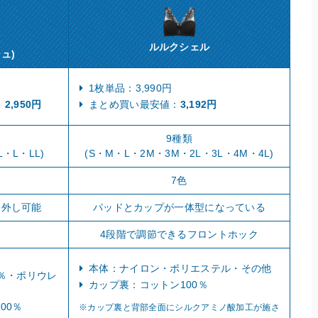
ルルクシェル
ュ)
1枚単品：3,990円
：
2,950円
まとめ買い最安値：
3,192円
9種類
L・L・LL)
(S・M・L・2M・3M・2L・3L・4M・4L)
7色
り外し可能
パッドとカップが一体型になっている
4段階で調節できるフロントホック
本体：ナイロン・ポリエステル・その他
％・ポリウレ
カップ裏：コットン100％
00％
※カップ裏と背部全面にシルクアミノ酸加工が施さ