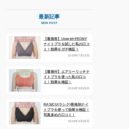
最新記事
NEW POST
【着画有】Ungrid×FEONY
ナイトブラを試した私の口コ
ミ！効果をガチ検証！
2026年7月14日
【着画付】エアリーリッチナ
イトブラを使った私の口コ
ミ！効果を検証！
2024年3月29日
RASICU(ラシク)骨格別ナイ
トブラを使って効果を検証！
写真多めの口コミ！
2024年3月29日