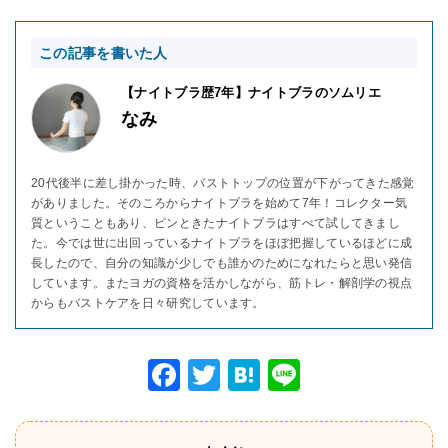
この記事を書いた人
【ナイトブラ歴7年】ナイトブラのソムリエ
なみ
20代後半に差し掛かった時、バストトップの位置が下がってきた感覚
がありました。そのころからナイトブラを始めて7年！コレクター気
質ということもあり、ピンときたナイトブラはすべて試してきまし
た。今では世に出回っているナイトブラをほぼ把握しているほどに成
長したので、自分の知識が少しでも誰かのためになれたらと思い発信
しています。またヨガの資格を活かしながら、筋トレ・解剖学の視点
からもバストケアを日々研究しています。
F
T
H
Li
a
wi
at
n
c
tt
e
e