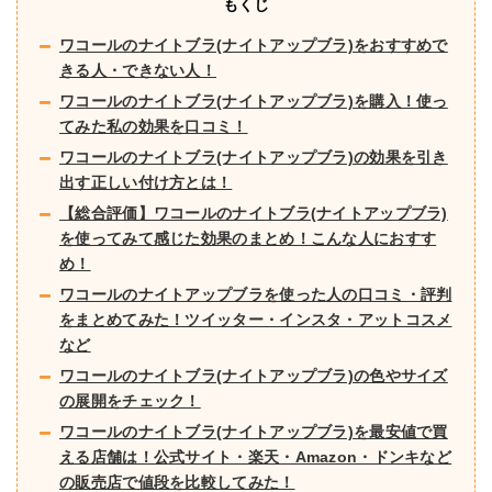
もくじ
e
er
n
ワコールのナイトブラ(ナイトアップブラ)をおすすめで
b
a
きる人・できない人！
o
ワコールのナイトブラ(ナイトアップブラ)を購入！使っ
o
てみた私の効果を口コミ！
k
ワコールのナイトブラ(ナイトアップブラ)の効果を引き
出す正しい付け方とは！
【総合評価】ワコールのナイトブラ(ナイトアップブラ)
を使ってみて感じた効果のまとめ！こんな人におすす
め！
ワコールのナイトアップブラを使った人の口コミ・評判
をまとめてみた！ツイッター・インスタ・アットコスメ
など
ワコールのナイトブラ(ナイトアップブラ)の色やサイズ
の展開をチェック！
ワコールのナイトブラ(ナイトアップブラ)を最安値で買
える店舗は！公式サイト・楽天・Amazon・ドンキなど
の販売店で値段を比較してみた！