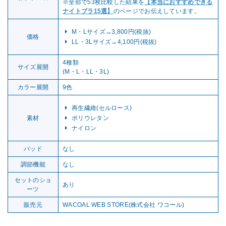
※全部で53枚比較した結果を
【本当におすすめできる
ナイトブラ15選】
のページでお伝えしています。
M・Lサイズ→3,800円(税抜)
価格
LL・3Lサイズ→4,100円(税抜)
4種類
サイズ展開
(M・L・LL・3L)
カラー展開
9色
再生繊維(セルロース)
素材
ポリウレタン
ナイロン
パッド
なし
調節機能
なし
セットのショ
あり
ーツ
販売元
WACOAL WEB STORE(株式会社 ワコール)