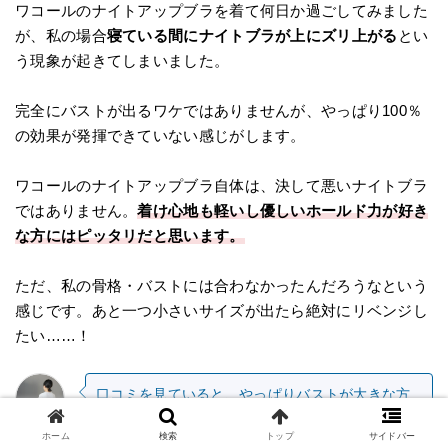
ワコールのナイトアップブラを着て何日か過ごしてみました
が、私の場合
寝ている間にナイトブラが上にズリ上がる
とい
う現象が起きてしまいました。
完全にバストが出るワケではありませんが、やっぱり100％
の効果が発揮できていない感じがします。
ワコールのナイトアップブラ自体は、決して悪いナイトブラ
ではありません。
着け心地も軽いし優しいホールド力が好き
な方にはピッタリだと思います。
ただ、私の骨格・バストには合わなかったんだろうなという
感じです。あと一つ小さいサイズが出たら絶対にリベンジし
たい……！
口コミを見ていると、やっぱりバストが大きな方
からの評価が良いという印象でした。
なみ
ホーム
検索
トップ
サイドバー